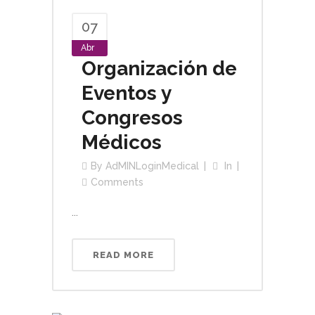
07
Abr
Organización de
Eventos y
Congresos
Médicos
By
AdMINLoginMedical
In
Comments
...
READ MORE