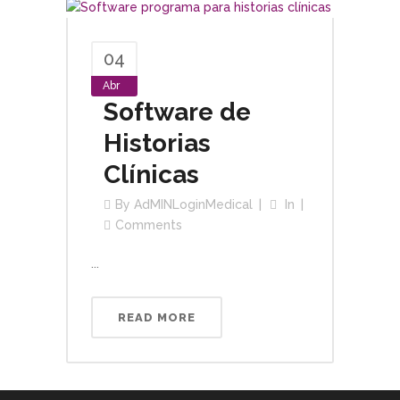
04
Abr
Software de
Historias
Clínicas
By
AdMINLoginMedical
In
Comments
...
READ MORE